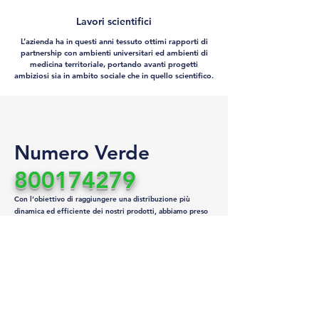
Lavori scientifici
L’azienda ha in questi anni tessuto ottimi rapporti di
partnership con ambienti universitari ed ambienti di
medicina territoriale, portando avanti progetti
ambiziosi sia in ambito sociale che in quello scientifico.
Numero Verde
800174279
Con l’obiettivo di raggiungere una distribuzione più
dinamica ed efficiente dei nostri prodotti, abbiamo preso
un impegno con tutti voi e per questo motivo vogliamo
offrirvi un’assistenza rapida ed un eccellente servizio.
Affidati al nostro servizio semplice, veloce e GRATUITO!
Il numero verde è attivo dal Lunedì al Venerdì dalle 09:00-
17:00